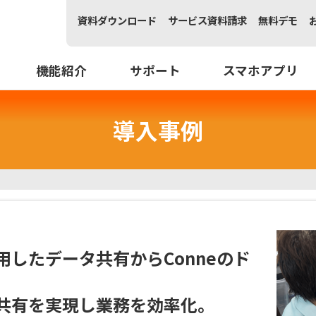
Skip
資料ダウンロード
サービス資料請求
無料デモ
to
content
機能紹介
サポート
スマホアプリ
導入事例
したデータ共有からConneのド
共有を実現し業務を効率化。