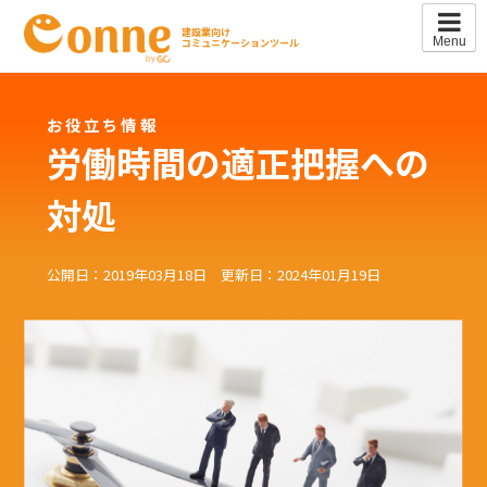
Skip
to
建設業向け
Menu
コミュニケーションツール
content
お役立ち情報
労働時間の適正把握への
対処
公開日：2019年03月18日 更新日：2024年01月19日