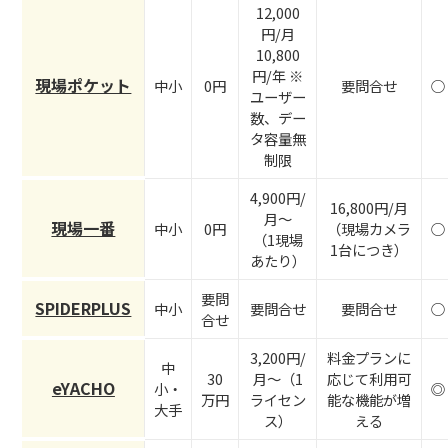
12,000
円/月
10,800
円/年 ※
現場ポケット
中小
0円
要問合せ
○
ユーザー
数、デー
タ容量無
制限
4,900円/
16,800円/月
月〜
現場一番
中小
0円
（現場カメラ
○
（1現場
1台につき）
あたり）
要問
SPIDERPLUS
中小
要問合せ
要問合せ
○
合せ
3,200円/
料金プランに
中
30
月〜（1
応じて利用可
eYACHO
小・
◎
万円
ライセン
能な機能が増
大手
ス）
える