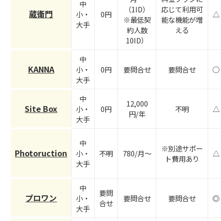
中
（1ID）
応じて利用可
蔵衛門
小・
0円
△
※最低契
能な機能が増
大手
約人数
える
10ID）
中
KANNA
小・
0円
要問合せ
要問合せ
○
大手
中
12,000
Site Box
小・
0円
不明
△
円/年
大手
中
※別途サポー
Photoruction
小・
不明
780/月～
△
ト費用あり
大手
中
要問
プロワン
小・
要問合せ
要問合せ
◎
合せ
大手