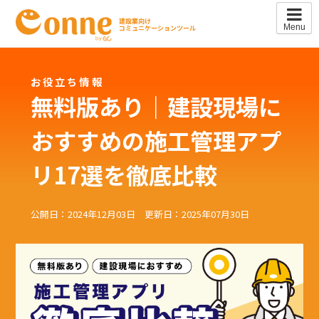
Skip
to
建設業向け
Menu
コミュニケーションツール
content
お役立ち情報
無料版あり｜建設現場に
おすすめの施工管理アプ
リ17選を徹底比較
公開日：2024年12月03日 更新日：2025年07月30日