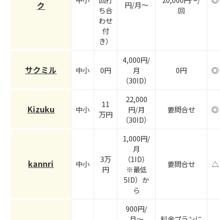
ク
円/月〜
ち合
回
わせ
付
き）
4,000円/
サクミル
中小
0円
月
0円
◎
（30ID）
22,000
11
Kizuku
中小
円/月
要問合せ
◎
万円
（30ID）
1,000円/
月
3万
（1ID）
kannri
中小
要問合せ
△
円
※最低
5ID）か
ら
900円/
月〜
料金プランに