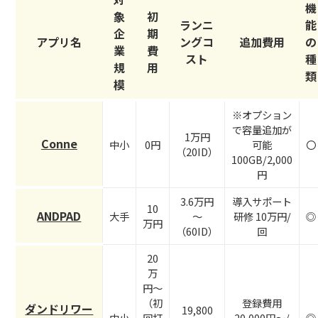
機
象
初
ランニ
能
企
期
アプリ名
ングコ
追加費用
の
業
費
スト
種
規
用
類
模
※オプション
で容量追加が
1万円
Conne
中小
0円
可能
〇
（20ID）
100GB/2,000
円
3.6万円
導入サポート
10
ANDPAD
大手
～
研修 10万円/
◎
万円
（60ID）
回
20
万
円〜
（初
登録費用
ダンドリワー
19,800
中小
回打
20,000円〜/
◎